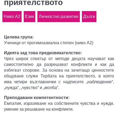
приятелството
Ниво A2
Език
Личностно развитие
Дълги
Целева група:
Ученици от прогимназиална степен (ниво A2)
Идеята зад това предизвикателство:
Чрез широк спектър от методи децата научават как
самостоятелно да разрешават конфликти и как да
избягват спорове. За основа на зачитащо ценностите
общуване служи Торбата на приятелството, в която
има четири възглавнички с надписите „наблюдение“,
„нужда“, „чувство“ и „молба“.
Преподавани компетентности:
Емпатия, изразяване на собствените чувства и нужди,
умение за решаване на конфликти.