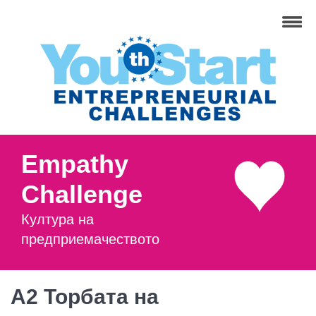
Empathy
Challenge
Култура на
предприемачеството
A2 Торбата на