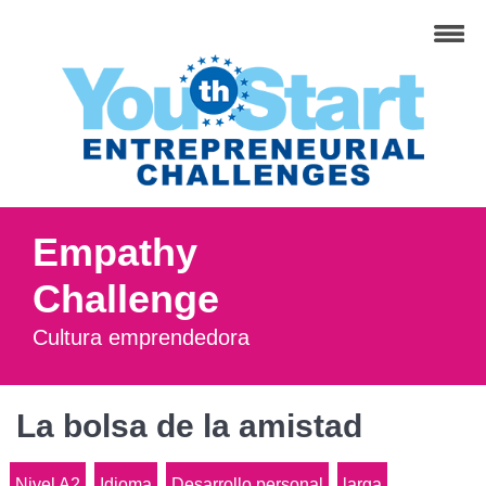
Empathy
Challenge
Cultura emprendedora
La bolsa de la amistad
Nivel A2
Idioma
Desarrollo personal
larga