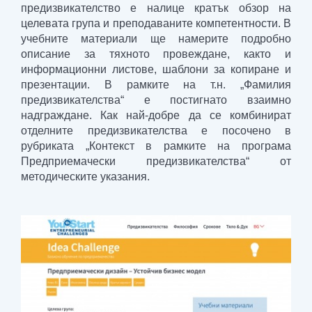
предизвикателство е налице кратък обзор на
целевата група и преподаваните компетентности. В
учебните материали ще намерите подробно
описание за тяхното провеждане, както и
информационни листове, шаблони за копиране и
презентации. В рамките на т.н. „Фамилия
предизвикателства“ е постигнато взаимно
надграждане. Как най-добре да се комбинират
отделните предизвикателства е посочено в
рубриката „Контекст в рамките на програма
Предприемачески предизвикателства“ от
методическите указания.