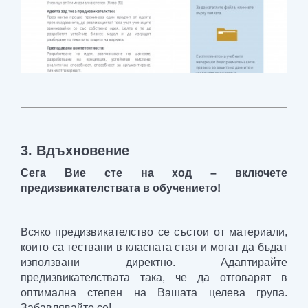
3. Вдъхновение
Сега Вие сте на ход – включете
предизвикателствата в обучението!
Всяко предизвикателство се състои от материали,
които са тествани в класната стая и могат да бъдат
използвани директно. Адаптирайте
предизвикателствата така, че да отговарят в
оптимална степен на Вашата целева група.
Забавлявайте се!