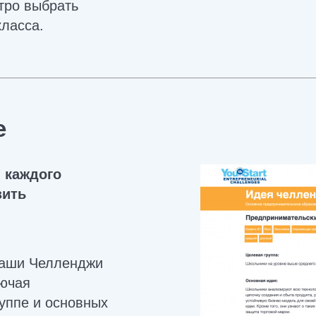
тро выбрать
ласса.
е
 каждого
зить
наши Челленджи
лючая
уппе и основных