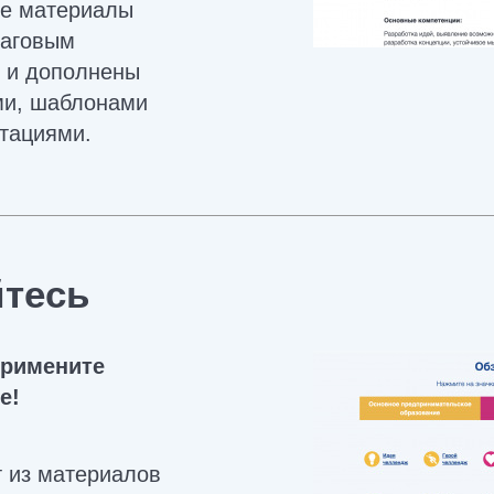
ые материалы
аговым
 и дополнены
и, шаблонами
тациями.
йтесь
примените
е!
 из материалов