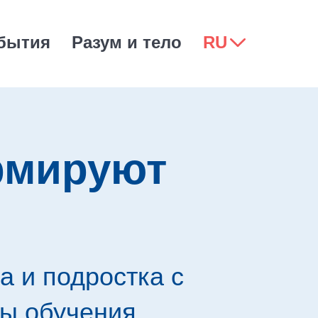
бытия
Разум и тело
RU
рмируют
 и подростка с
ы обучения