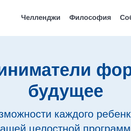
Челленджи
Философия
Со
иниматели фо
будущее
зможности каждого ребенка
ашей целостной программ