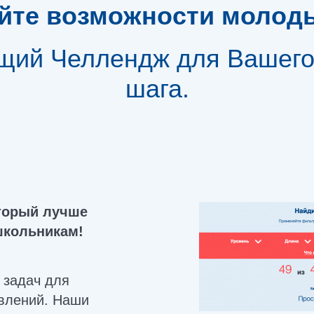
йте возможности молод
ий Челлендж для Вашего 
шага.
торый лучше
школьникам!
 задач для
авлений. Наши