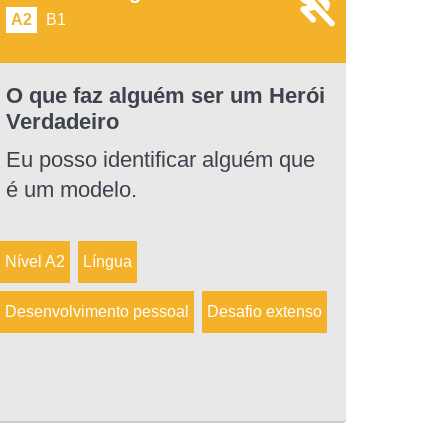
A2
B1
O que faz alguém ser um Herói
Verdadeiro
Eu posso identificar alguém que
é um modelo.
Nível A2
Língua
Desenvolvimento pessoal
Desafio extenso