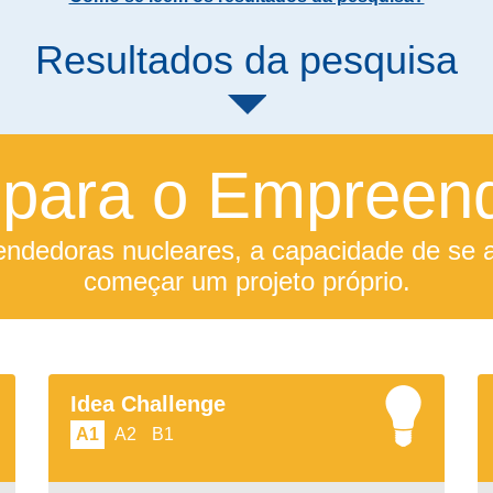
Resultados da pesquisa
para o Empreen
dedoras nucleares, a capacidade de se ad
começar um projeto próprio.
Idea Challenge
A1
A2
B1