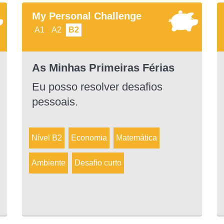
My Personal Challenge
A1
A2
B2
As Minhas Primeiras Férias
Eu posso resolver desafios
pessoais.
Nível B2
Economia
Matemática
Ambiente
Desafio curto