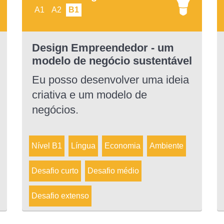
A1
A2
B1
Design Empreendedor - um
modelo de negócio sustentável
Eu posso desenvolver uma ideia
criativa e um modelo de
negócios.
Nível B1
Língua
Economia
Ambiente
Desafio curto
Desafio médio
Desafio extenso