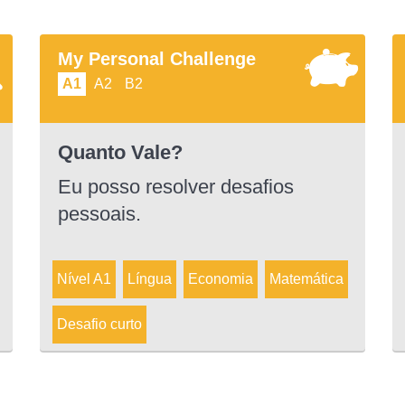
My Personal Challenge
A1
A2
B2
Quanto Vale?
Eu posso resolver desafios
pessoais.
Nível A1
Língua
Economia
Matemática
Desafio curto