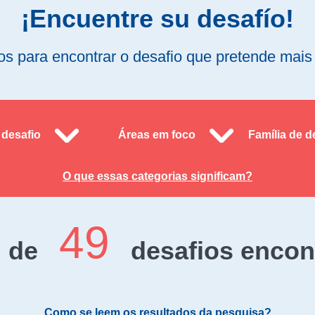
¡Encuentre su desafío!
ltros para encontrar o desafio que pretende mai
desafio
Áreas em foco
Família de d
O que essas categorias significam?
49
de
desafios encon
Como se leem os resultados da pesquisa?