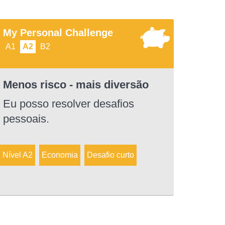
My Personal Challenge
A1
A2
B2
Menos risco - mais diversão
Eu posso resolver desafios
pessoais.
Nível A2
Economia
Desafio curto