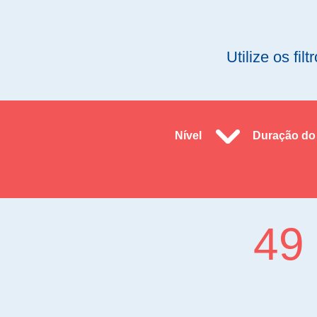
Utilize os fi
Nível
Duração do 
49