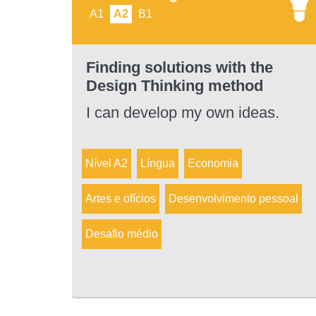
A1
A2
B1
Finding solutions with the
Design Thinking method
I can develop my own ideas.
Nível A2
Língua
Economia
Artes e ofícios
Desenvolvimento pessoal
Desafio médio