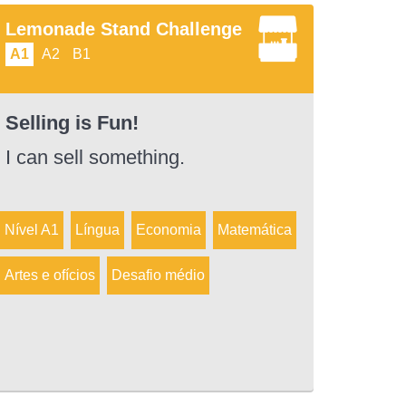
Lemonade Stand Challenge
A1
A2
B1
Selling is Fun!
I can sell something.
Nível A1
Língua
Economia
Matemática
Artes e ofícios
Desafio médio