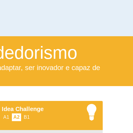
dedorismo
aptar, ser inovador e capaz de
Idea Challenge
A1
A2
B1