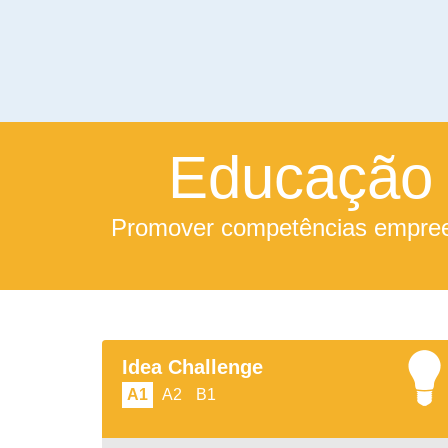
Educação 
Promover competências empreen
Idea Challenge
A1
A2
B1