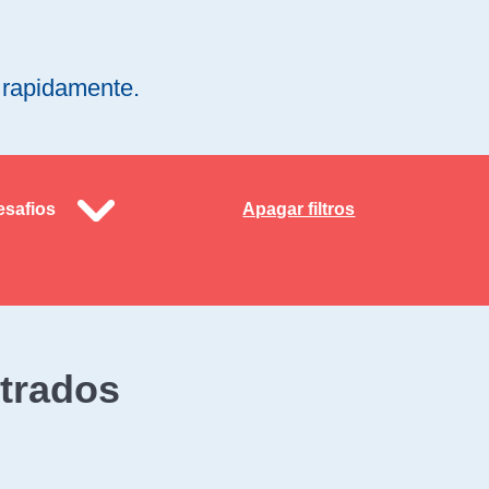
s rapidamente.
esafios
Apagar filtros
trados