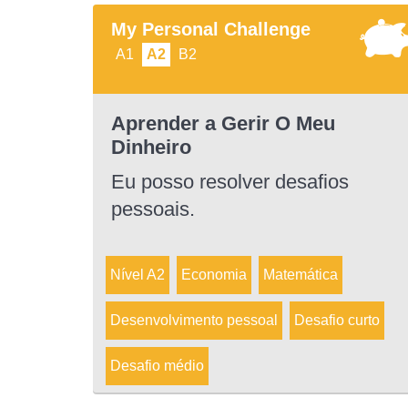
My Personal Challenge
A1
A2
B2
Aprender a Gerir O Meu
Dinheiro
Eu posso resolver desafios
pessoais.
Nível A2
Economia
Matemática
Desenvolvimento pessoal
Desafio curto
Desafio médio