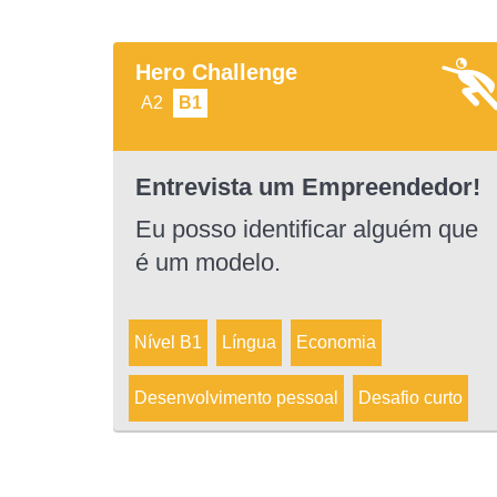
Hero Challenge
A2
B1
Entrevista um Empreendedor!
Eu posso identificar alguém que
é um modelo.
Nível B1
Língua
Economia
Desenvolvimento pessoal
Desafio curto